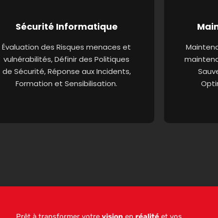
Sécurité Informatique
Main
Évaluation des Risques menaces et
Maintenan
vulnérabilités, Définir des Politiques
maintena
de Sécurité, Réponse aux Incidents,
Sauve
Formation et Sensibilisation.
Opti
Prêt à transformer votre
vision
en
réalité
et vos