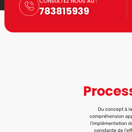
CONSULTEZ NOUS AU :
783815939
Proces
Du concept à l
compréhension appr
l'implémentation d
constante de l'ef